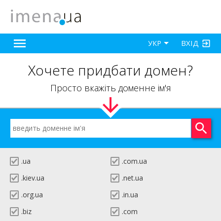
ВХІД
УКР
Хочете придбати домен?
Просто вкажіть доменне ім'я
.ua
.com.ua
.kiev.ua
.net.ua
.org.ua
.in.ua
.biz
.com